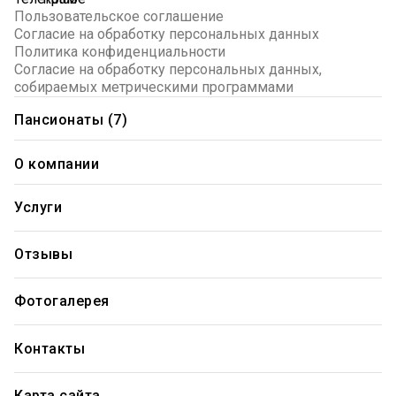
Пользовательское соглашение
Согласие на обработку персональных данных
Политика конфиденциальности
Согласие на обработку персональных данных,
собираемых метрическими программами
Пансионаты (7)
Пансионат "Щелково"
О компании
Пансионат "Лесное"
О нас
Пансионат "Прибрежный"
Лицензии и сертификаты
Услуги
Отзывы
Пансионат "Озерный"
Стоимость услуг
Пансионат "Балтийский"
Услуги для постояльцев
Отзывы
Наша команда
Пансионаты Санкт-Петербург
Порядок оформления
Пансионат в Волгограде
Фотогалерея
Госпрограмма ИППСУ
Вакансии
Перечень необходимых вещей
Контакты
Карта сайта