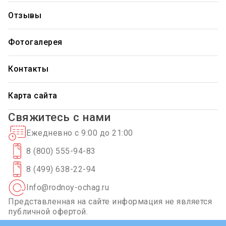
Стоимость услуг
Пансионат "Балтийский"
Услуги для постояльцев
Отзывы
Наша команда
Пансионаты Санкт-Петербург
Порядок оформления
Пансионат в Волгограде
Фотогалерея
Госпрограмма ИППСУ
Вакансии
Перечень необходимых вещей
Контакты
Карта сайта
Свяжитесь с нами
Ежедневно с 9:00 до 21:00
8 (800) 555-94-83
8 (499) 638-22-94
Info@rodnoy-ochag.ru
Представленная на сайте информация не является
публичной офертой.