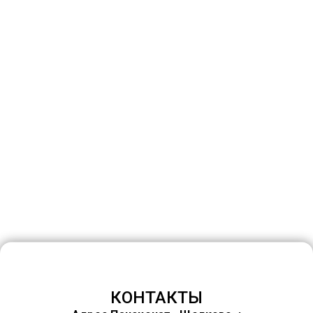
+ Сколько стоит проживание в
пансионате?
+ Какую роль играет сиделка в
пансионате?
+ Как быстро проходит адаптация
людей с деменцией?
+ Есть ли реабилитация после
инсульта в ваших центрах?
КОНТАКТЫ