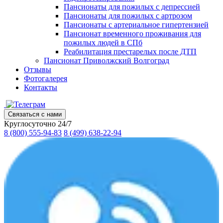
Пансионаты для пожилых с депрессией
Пансионаты для пожилых с артрозом
Пансионаты с артериальное гипертензией
Пансионат временного проживания для
пожилых людей в СПб
Реабилитация престарелых после ДТП
Пансионат Приволжский Волгоград
Отзывы
Фотогалерея
Контакты
Связаться с нами
Круглосуточно 24/7
8 (800) 555-94-83
8 (499) 638-22-94