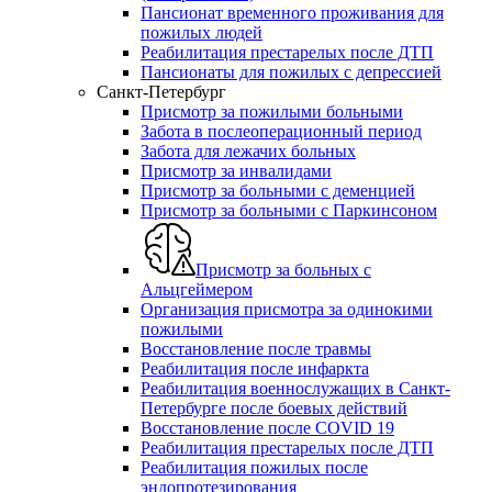
Пансионат временного проживания для
пожилых людей
Реабилитация престарелых после ДТП
Пансионаты для пожилых с депрессией
Санкт-Петербург
Присмотр за пожилыми больными
Забота в послеоперационный период
Забота для лежачих больных
Присмотр за инвалидами
Присмотр за больными с деменцией
Присмотр за больными с Паркинсоном
Присмотр за больных с
Альцгеймером
Организация присмотра за одинокими
пожилыми
Восстановление после травмы
Реабилитация после инфаркта
Реабилитация военнослужащих в Санкт-
Петербурге после боевых действий
Восстановление после СOVID 19
Реабилитация престарелых после ДТП
Реабилитация пожилых после
эндопротезирования