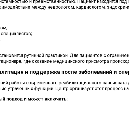
системностью и преемственностью. Пациент находится по
взаимодействие между неврологом, кардиологом, эндокрино
ом;
 специалистов;
;
тановится рутинной практикой. Для пациентов с ограниче
ационаре, где оказание медицинского присмотра происхо
илитация и поддержка после заболеваний и опе
ний работы современного реабилитационного пансионата д
ние утраченных функций. Центр организует этот процесс н
ый подход и может включать: