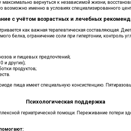
у максимально вернуться к независимой жизни, восстанов
то возможно именно в условиях специализированного цент
ние с учётом возрастных и лечебных рекомен
атривается как важная терапевтическая составляющая. Ди
го белка, ограничение соли при гипертонии, контроль уг
нозов и пищевых предпочтений;
 и других);
отки продуктов;
еств.
периоде пища имеет специальную консистенцию. Пятиразо
Психологическая поддержка
лексной гериатрической помощи. Переживание потери здор
 помогают: