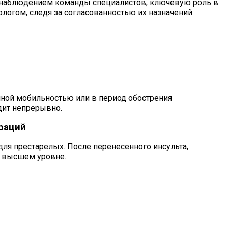
д наблюдением команды специалистов, ключевую роль в
логом, следя за согласованностью их назначений.
нной мобильностью или в период обострения
дит непрерывно.
раций
ля престарелых. После перенесенного инсульта,
а высшем уровне.