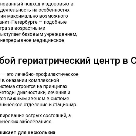
снованный подход к здоровью в
деятельность на особенностях
нии максимально возможного
Санкт-Петербурге — подобные
тра за возрастными
 выступает базовым учреждением,
 а непрерывное медицинское
бой гериатрический центр в 
 — это лечебно-профилактическое
я в оказании комплексной
стема строится на принципах
методы диагностики, лечения и
ется важным звеном в системе
иническое отделение и стационар.
пирование острых состояний, а
ических заболеваниях.
никает для нескольких