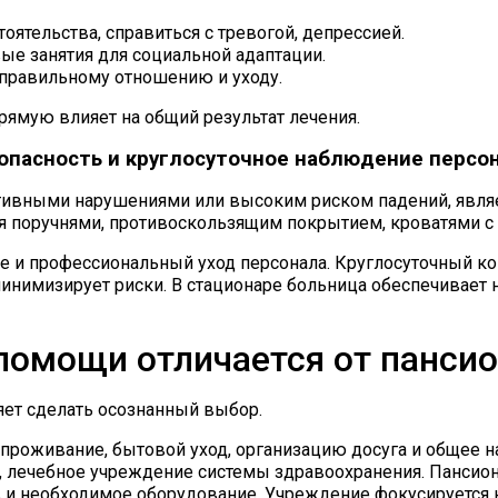
тельства, справиться с тревогой, депрессией.
ые занятия для социальной адаптации.
 правильному отношению и уходу.
рямую влияет на общий результат лечения.
опасность и круглосуточное наблюдение персо
итивными нарушениями или высоким риском падений, являе
я поручнями, противоскользящим покрытием, кроватями с 
е и профессиональный уход персонала. Круглосуточный ко
нимизирует риски. В стационаре больница обеспечивает 
помощи отличается от панси
ет сделать осознанный выбор.
проживание, бытовой уход, организацию досуга и общее 
, лечебное учреждение системы здравоохранения. Пансион
в и необходимое оборудование. Учреждение фокусируется